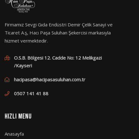
Firmamız Sevgi Gıda Endüstri Demir Çelik Sanayi ve
Ticaret A.ş, Hacı Paşa Suluhan Şekercisi markasıyla
hizmet vermektedir.
O.S.B. Bölgesi 12. Cadde No: 12 Melikgazi
/Kayseri
hacipasa@hacipasasuluhan.com.tr
0507 141 41 88
HIZLI MENU
Anasayfa